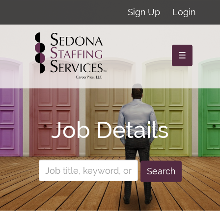
Sign Up
Login
☰
Job Details
Search